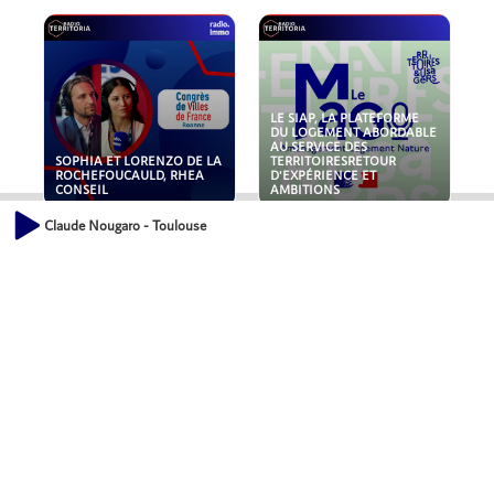
LE SIAP, LA PLATEFORME
DU LOGEMENT ABORDABLE
AU SERVICE DES
SOPHIA ET LORENZO DE LA
TERRITOIRESRETOUR
ROCHEFOUCAULD, RHEA
D'EXPÉRIENCE ET
CONSEIL
AMBITIONS
Claude Nougaro - Toulouse
POLLUANTS : DE LA
NOUVEAUX RISQUES :
TOITURE AUX FONDATIONS,
QUELLES ASSURANCES
COMMENT SÉCURISER VOS
POUR NOS ENTREPRISES ?
ACTIFS IMMOBILIER ?