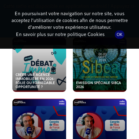
Cette radio est disponible en application android ! Appuyez ci-
RadioTerritoria
La radio des territoires
dessous pour l'installer.
En poursuivant votre navigation sur notre site, vous
acceptez l’utilisation de cookies afin de nous permettre
PODCASTS
Non merci
Télécharger l'application
d’améliorer votre expérience utilisateur.
En savoir plus sur notre politique Cookies
OK
CRÉER UNE AGENCE
IMMOBILIÈRE EN 2026 :
FOLIE OU FORMIDABLE
EMISSION SPÉCIALE SIBCA
OPPORTUNITÉ ?
2026