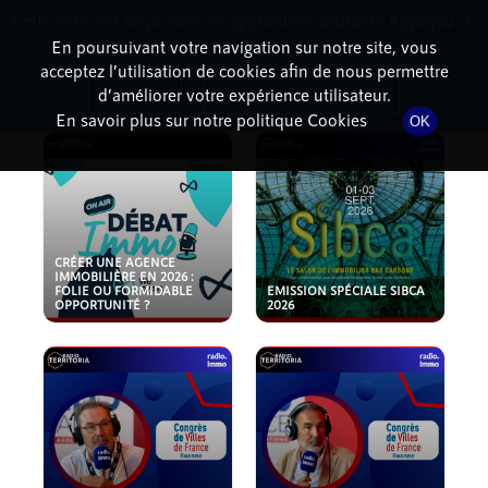
Cette radio est disponible en application android ! Appuyez ci-
RadioTerritoria
La radio des territoires
dessous pour l'installer.
En poursuivant votre navigation sur notre site, vous
acceptez l’utilisation de cookies afin de nous permettre
PODCASTS
Non merci
Télécharger l'application
d’améliorer votre expérience utilisateur.
En savoir plus sur notre politique Cookies
OK
CRÉER UNE AGENCE
IMMOBILIÈRE EN 2026 :
FOLIE OU FORMIDABLE
EMISSION SPÉCIALE SIBCA
OPPORTUNITÉ ?
2026