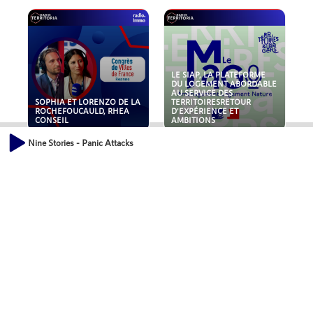
LE SIAP, LA PLATEFORME
DU LOGEMENT ABORDABLE
AU SERVICE DES
SOPHIA ET LORENZO DE LA
TERRITOIRESRETOUR
ROCHEFOUCAULD, RHEA
D'EXPÉRIENCE ET
CONSEIL
AMBITIONS
Nine Stories - Panic Attacks
POLLUANTS : DE LA
NOUVEAUX RISQUES :
TOITURE AUX FONDATIONS,
QUELLES ASSURANCES
COMMENT SÉCURISER VOS
POUR NOS ENTREPRISES ?
ACTIFS IMMOBILIER ?