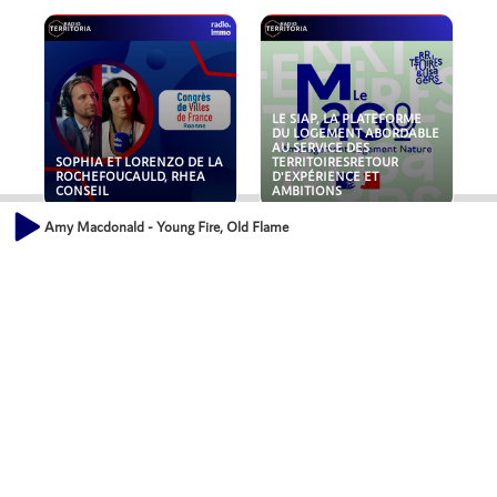
LE SIAP, LA PLATEFORME
DU LOGEMENT ABORDABLE
AU SERVICE DES
SOPHIA ET LORENZO DE LA
TERRITOIRESRETOUR
ROCHEFOUCAULD, RHEA
D'EXPÉRIENCE ET
CONSEIL
AMBITIONS
Amy Macdonald - Young Fire, Old Flame
POLLUANTS : DE LA
NOUVEAUX RISQUES :
TOITURE AUX FONDATIONS,
QUELLES ASSURANCES
COMMENT SÉCURISER VOS
POUR NOS ENTREPRISES ?
ACTIFS IMMOBILIER ?