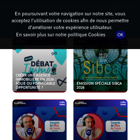
Cette radio est disponible en application android ! Appuyez ci-
RadioTerritoria
La radio des territoires
dessous pour l'installer.
En poursuivant votre navigation sur notre site, vous
acceptez l’utilisation de cookies afin de nous permettre
PODCASTS
Non merci
Télécharger l'application
d’améliorer votre expérience utilisateur.
En savoir plus sur notre politique Cookies
OK
CRÉER UNE AGENCE
IMMOBILIÈRE EN 2026 :
FOLIE OU FORMIDABLE
EMISSION SPÉCIALE SIBCA
OPPORTUNITÉ ?
2026