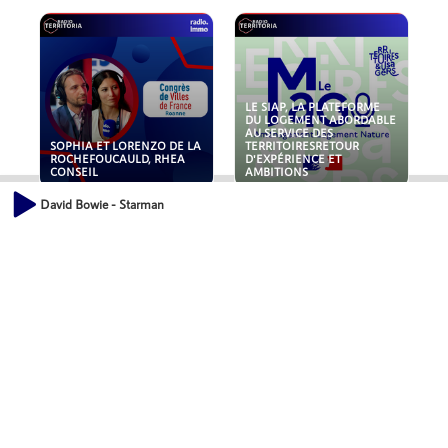
LE SIAP, LA PLATEFORME
DU LOGEMENT ABORDABLE
AU SERVICE DES
SOPHIA ET LORENZO DE LA
TERRITOIRESRETOUR
ROCHEFOUCAULD, RHEA
D'EXPÉRIENCE ET
CONSEIL
AMBITIONS
David Bowie - Starman
POLLUANTS : DE LA
NOUVEAUX RISQUES :
TOITURE AUX FONDATIONS,
QUELLES ASSURANCES
COMMENT SÉCURISER VOS
POUR NOS ENTREPRISES ?
ACTIFS IMMOBILIER ?