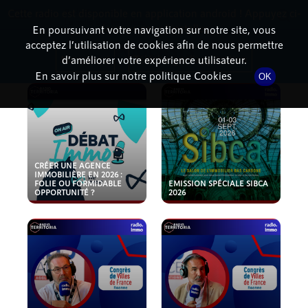
Cette radio est disponible en application android ! Appuyez ci-
RadioTerritoria
La radio des territoires
dessous pour l'installer.
En poursuivant votre navigation sur notre site, vous
acceptez l’utilisation de cookies afin de nous permettre
PODCASTS
Non merci
Télécharger l'application
d’améliorer votre expérience utilisateur.
En savoir plus sur notre politique Cookies
OK
CRÉER UNE AGENCE
IMMOBILIÈRE EN 2026 :
FOLIE OU FORMIDABLE
EMISSION SPÉCIALE SIBCA
OPPORTUNITÉ ?
2026