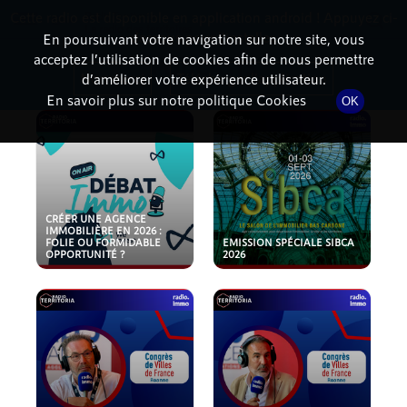
Cette radio est disponible en application android ! Appuyez ci-
RadioTerritoria
La radio des territoires
dessous pour l'installer.
En poursuivant votre navigation sur notre site, vous
acceptez l’utilisation de cookies afin de nous permettre
PODCASTS
Non merci
Télécharger l'application
d’améliorer votre expérience utilisateur.
En savoir plus sur notre politique Cookies
OK
CRÉER UNE AGENCE
IMMOBILIÈRE EN 2026 :
FOLIE OU FORMIDABLE
EMISSION SPÉCIALE SIBCA
OPPORTUNITÉ ?
2026