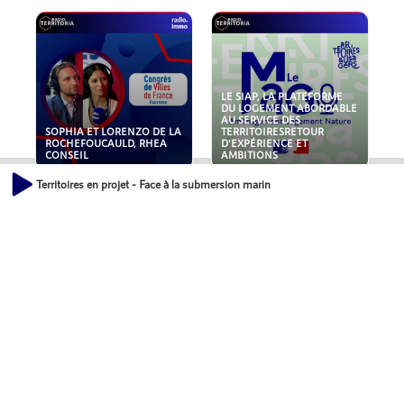
LE SIAP, LA PLATEFORME
DU LOGEMENT ABORDABLE
AU SERVICE DES
SOPHIA ET LORENZO DE LA
TERRITOIRESRETOUR
ROCHEFOUCAULD, RHEA
D'EXPÉRIENCE ET
CONSEIL
AMBITIONS
Territoires en projet - Face à la submersion marine, quels outils pour les territ
POLLUANTS : DE LA
NOUVEAUX RISQUES :
TOITURE AUX FONDATIONS,
QUELLES ASSURANCES
COMMENT SÉCURISER VOS
POUR NOS ENTREPRISES ?
ACTIFS IMMOBILIER ?