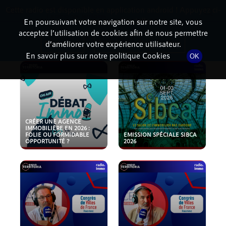
Cette radio est disponible en application android ! Appuyez ci-
RadioTerritoria
La radio des territoires
dessous pour l'installer.
En poursuivant votre navigation sur notre site, vous
acceptez l’utilisation de cookies afin de nous permettre
PODCASTS
Non merci
Télécharger l'application
d’améliorer votre expérience utilisateur.
En savoir plus sur notre politique Cookies
OK
CRÉER UNE AGENCE
IMMOBILIÈRE EN 2026 :
FOLIE OU FORMIDABLE
EMISSION SPÉCIALE SIBCA
OPPORTUNITÉ ?
2026