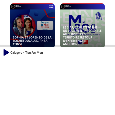
LE SIAP, LA PLATEFORME
DU LOGEMENT ABORDABLE
AU SERVICE DES
SOPHIA ET LORENZO DE LA
TERRITOIRESRETOUR
ROCHEFOUCAULD, RHEA
D'EXPÉRIENCE ET
CONSEIL
AMBITIONS
Calogero - Tien An Men
POLLUANTS : DE LA
NOUVEAUX RISQUES :
TOITURE AUX FONDATIONS,
QUELLES ASSURANCES
COMMENT SÉCURISER VOS
POUR NOS ENTREPRISES ?
ACTIFS IMMOBILIER ?