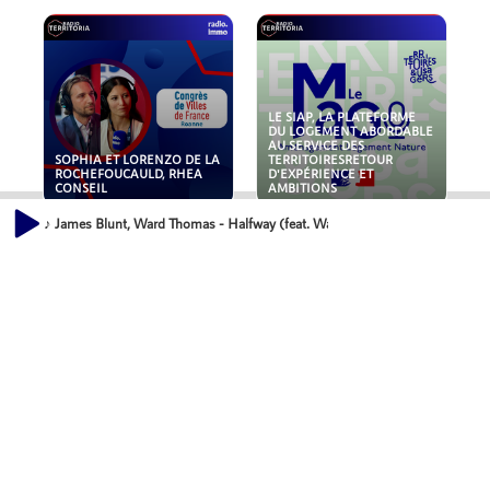
LE SIAP, LA PLATEFORME
DU LOGEMENT ABORDABLE
AU SERVICE DES
SOPHIA ET LORENZO DE LA
TERRITOIRESRETOUR
ROCHEFOUCAULD, RHEA
D'EXPÉRIENCE ET
CONSEIL
AMBITIONS
♪ James Blunt, Ward Thomas - Halfway (feat. Ward Thomas)
POLLUANTS : DE LA
NOUVEAUX RISQUES :
TOITURE AUX FONDATIONS,
QUELLES ASSURANCES
COMMENT SÉCURISER VOS
POUR NOS ENTREPRISES ?
ACTIFS IMMOBILIER ?