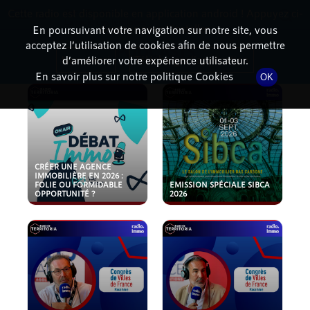
Cette radio est disponible en application android ! Appuyez ci-
RadioTerritoria
La radio des territoires
dessous pour l'installer.
En poursuivant votre navigation sur notre site, vous
acceptez l’utilisation de cookies afin de nous permettre
PODCASTS
Non merci
Télécharger l'application
d’améliorer votre expérience utilisateur.
En savoir plus sur notre politique Cookies
OK
CRÉER UNE AGENCE
IMMOBILIÈRE EN 2026 :
FOLIE OU FORMIDABLE
EMISSION SPÉCIALE SIBCA
OPPORTUNITÉ ?
2026