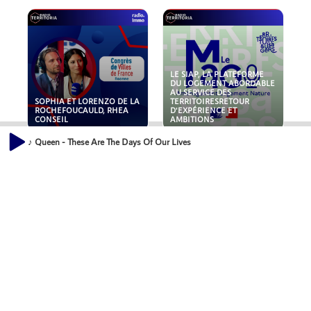
LE SIAP, LA PLATEFORME
DU LOGEMENT ABORDABLE
AU SERVICE DES
SOPHIA ET LORENZO DE LA
TERRITOIRESRETOUR
ROCHEFOUCAULD, RHEA
D'EXPÉRIENCE ET
CONSEIL
AMBITIONS
♪ Queen - These Are The Days Of Our Lives
POLLUANTS : DE LA
NOUVEAUX RISQUES :
TOITURE AUX FONDATIONS,
QUELLES ASSURANCES
COMMENT SÉCURISER VOS
POUR NOS ENTREPRISES ?
ACTIFS IMMOBILIER ?