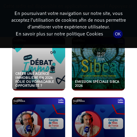
Cette radio est disponible en application android ! Appuyez ci-
RadioTerritoria
La radio des territoires
dessous pour l'installer.
En poursuivant votre navigation sur notre site, vous
acceptez l’utilisation de cookies afin de nous permettre
PODCASTS
Non merci
Télécharger l'application
d’améliorer votre expérience utilisateur.
En savoir plus sur notre politique Cookies
OK
CRÉER UNE AGENCE
IMMOBILIÈRE EN 2026 :
FOLIE OU FORMIDABLE
EMISSION SPÉCIALE SIBCA
OPPORTUNITÉ ?
2026