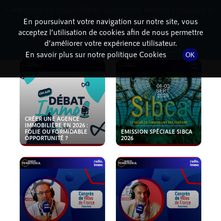
Cette radio est disponible en application android ! Appuyez ci-
RadioTerritoria
La radio des territoires
dessous pour l'installer.
En poursuivant votre navigation sur notre site, vous
acceptez l’utilisation de cookies afin de nous permettre
PODCASTS
Non merci
Télécharger l'application
d’améliorer votre expérience utilisateur.
En savoir plus sur notre politique Cookies
OK
CRÉER UNE AGENCE
IMMOBILIÈRE EN 2026 :
FOLIE OU FORMIDABLE
EMISSION SPÉCIALE SIBCA
OPPORTUNITÉ ?
2026