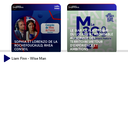
LE SIAP, LA PLATEFORME
DU LOGEMENT ABORDABLE
AU SERVICE DES
SOPHIA ET LORENZO DE LA
TERRITOIRESRETOUR
ROCHEFOUCAULD, RHEA
D'EXPÉRIENCE ET
CONSEIL
AMBITIONS
Liam Finn - Wise Man
POLLUANTS : DE LA
NOUVEAUX RISQUES :
TOITURE AUX FONDATIONS,
QUELLES ASSURANCES
COMMENT SÉCURISER VOS
POUR NOS ENTREPRISES ?
ACTIFS IMMOBILIER ?