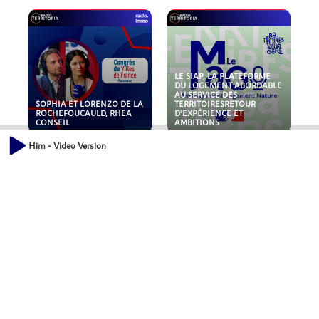
LE SIAP, LA PLATEFORME
DU LOGEMENT ABORDABLE
AU SERVICE DES
SOPHIA ET LORENZO DE LA
TERRITOIRESRETOUR
ROCHEFOUCAULD, RHEA
D'EXPÉRIENCE ET
CONSEIL
AMBITIONS
Him - Video Version
POLLUANTS : DE LA
NOUVEAUX RISQUES :
TOITURE AUX FONDATIONS,
QUELLES ASSURANCES
COMMENT SÉCURISER VOS
POUR NOS ENTREPRISES ?
ACTIFS IMMOBILIER ?