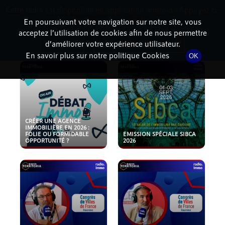
Cette radio est disponible en application android ! Appuyez ci-
RadioTerritoria
La radio des territoires
dessous pour l'installer.
En poursuivant votre navigation sur notre site, vous
acceptez l’utilisation de cookies afin de nous permettre
PODCASTS
Non merci
Télécharger l'application
d’améliorer votre expérience utilisateur.
En savoir plus sur notre politique Cookies
OK
CRÉER UNE AGENCE
IMMOBILIÈRE EN 2026 :
FOLIE OU FORMIDABLE
EMISSION SPÉCIALE SIBCA
OPPORTUNITÉ ?
2026