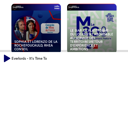
LE SIAP, LA PLATEFORME
DU LOGEMENT ABORDABLE
AU SERVICE DES
SOPHIA ET LORENZO DE LA
TERRITOIRESRETOUR
ROCHEFOUCAULD, RHEA
D'EXPÉRIENCE ET
CONSEIL
AMBITIONS
Everlords - It's Time To
POLLUANTS : DE LA
NOUVEAUX RISQUES :
TOITURE AUX FONDATIONS,
QUELLES ASSURANCES
COMMENT SÉCURISER VOS
POUR NOS ENTREPRISES ?
ACTIFS IMMOBILIER ?