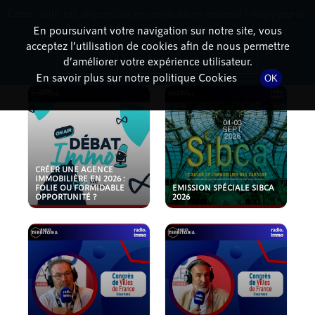
Cette radio est disponible en application android ! Appuyez ci-
RadioTerritoria
La radio des territoires
dessous pour l'installer.
En poursuivant votre navigation sur notre site, vous
acceptez l’utilisation de cookies afin de nous permettre
PODCASTS
Non merci
Télécharger l'application
d’améliorer votre expérience utilisateur.
En savoir plus sur notre politique Cookies
OK
CRÉER UNE AGENCE
IMMOBILIÈRE EN 2026 :
FOLIE OU FORMIDABLE
EMISSION SPÉCIALE SIBCA
OPPORTUNITÉ ?
2026