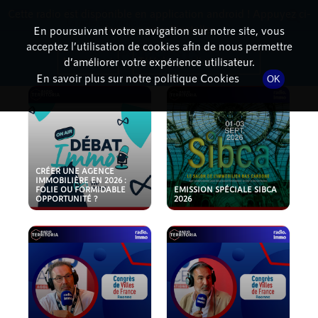
Cette radio est disponible en application android ! Appuyez ci-
RadioTerritoria
La radio des territoires
dessous pour l'installer.
En poursuivant votre navigation sur notre site, vous
acceptez l’utilisation de cookies afin de nous permettre
PODCASTS
Non merci
Télécharger l'application
d’améliorer votre expérience utilisateur.
En savoir plus sur notre politique Cookies
OK
CRÉER UNE AGENCE
IMMOBILIÈRE EN 2026 :
FOLIE OU FORMIDABLE
EMISSION SPÉCIALE SIBCA
OPPORTUNITÉ ?
2026