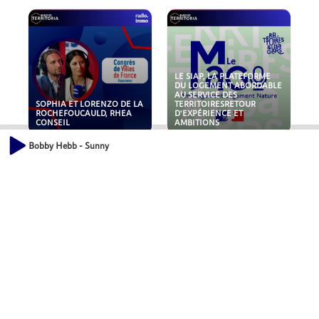
LE SIAP, LA PLATEFORME
DU LOGEMENT ABORDABLE
AU SERVICE DES
SOPHIA ET LORENZO DE LA
TERRITOIRESRETOUR
ROCHEFOUCAULD, RHEA
D'EXPÉRIENCE ET
CONSEIL
AMBITIONS
Bobby Hebb - Sunny
POLLUANTS : DE LA
NOUVEAUX RISQUES :
TOITURE AUX FONDATIONS,
QUELLES ASSURANCES
COMMENT SÉCURISER VOS
POUR NOS ENTREPRISES ?
ACTIFS IMMOBILIER ?