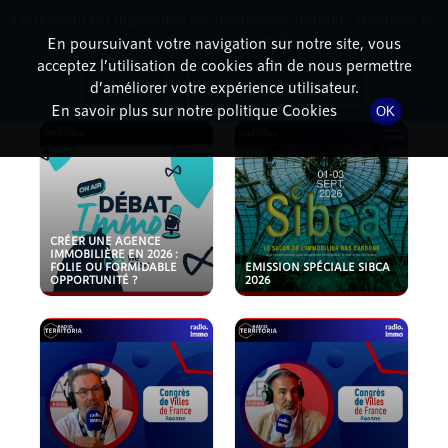
Cette radio est disponible en application android ! Appuyez ci-
RadioTerritoria
La radio des territoires
dessous pour l'installer.
En poursuivant votre navigation sur notre site, vous
acceptez l’utilisation de cookies afin de nous permettre
PODCASTS
Non merci
Télécharger l'application
d’améliorer votre expérience utilisateur.
En savoir plus sur notre politique Cookies
OK
CRÉER UNE AGENCE
IMMOBILIÈRE EN 2026 :
FOLIE OU FORMIDABLE
EMISSION SPÉCIALE SIBCA
OPPORTUNITÉ ?
2026