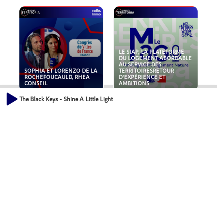
LE SIAP, LA PLATEFORME
DU LOGEMENT ABORDABLE
AU SERVICE DES
SOPHIA ET LORENZO DE LA
TERRITOIRESRETOUR
ROCHEFOUCAULD, RHEA
D'EXPÉRIENCE ET
CONSEIL
AMBITIONS
The Black Keys - Shine A Little Light
POLLUANTS : DE LA
NOUVEAUX RISQUES :
TOITURE AUX FONDATIONS,
QUELLES ASSURANCES
COMMENT SÉCURISER VOS
POUR NOS ENTREPRISES ?
ACTIFS IMMOBILIER ?